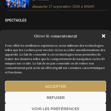
dimanche 27 septembre 2026 à 10h00
SPECTACLES
Spectacles tout public
Gérer le consentement
Spectacles jeune public
Pour offrir les meilleures expériences, nous utilisons des technologies
telles que les cookies pour stocker et/ou accéder aux informations des
appareils. Le fait de consentir à ces technologies nous permettra de
Évènements
traiter des données telles que le comportement de navigation ou les ID
uniques sur ce site. Le fait de ne pas consentir ou de retirer son
Concerts
consentement peut avoir un effet négatif sur certaines caractéristiques
et fonctions.
Exploration du monde
ACCEPTER
Évènement Associatif
REFUSER
VOIR LES PRÉFÉRENCES